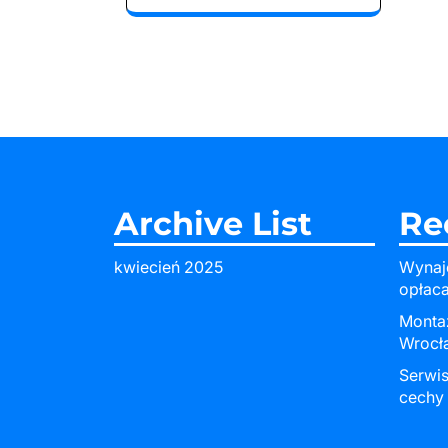
Archive List
Re
kwiecień 2025
Wynaj
opłac
Monta
Wrocł
Serwi
cechy