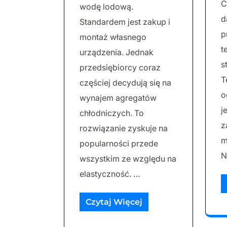
C
wodę lodową.
d
Standardem jest zakup i
p
montaż własnego
t
urządzenia. Jednak
s
przedsiębiorcy coraz
T
częściej decydują się na
o
wynajem agregatów
j
chłodniczych. To
z
rozwiązanie zyskuje na
m
popularności przede
N
wszystkim ze względu na
elastyczność. …
Czytaj Więcej