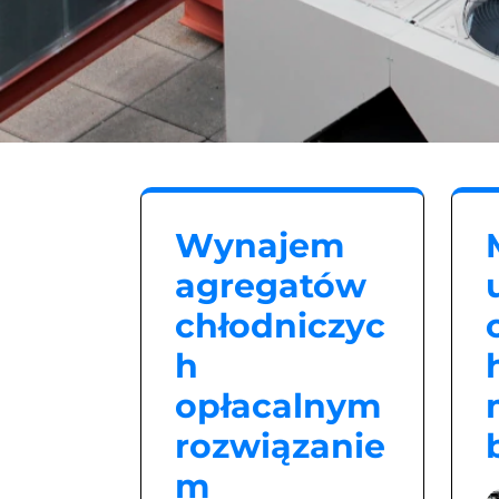
Wynajem
agregatów
chłodniczyc
h
opłacalnym
rozwiązanie
m