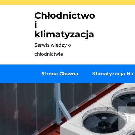
Skip
Chłodnictwo
to
content
i
(Press
klimatyzacja
Enter)
Serwis wiedzy o
chłodnictwie
Strona Główna
Klimatyzacja Na
T