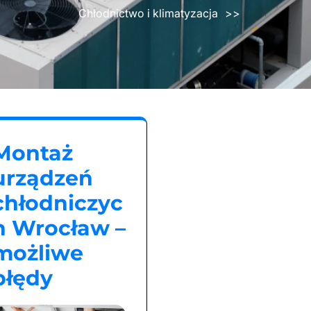
Chłodnictwo i klimatyzacja
>>
Montaż
urządzeń
chłodniczyc
h Wrocław –
możliwe
błędy