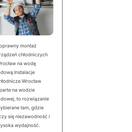
oprawny montaż
rządzeń chłodniczych
rocław na wodę
odową Instalacje
hłodnicze Wrocław
parte na wodzie
odowej, to rozwiązanie
ybierane tam, gdzie
iczy się niezawodność i
ysoka wydajność.