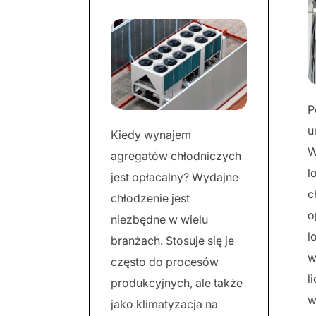
P
u
Kiedy wynajem
W
agregatów chłodniczych
l
jest opłacalny? Wydajne
c
chłodzenie jest
o
niezbędne w wielu
l
branżach. Stosuje się je
w
często do procesów
l
produkcyjnych, ale także
w
jako klimatyzacja na