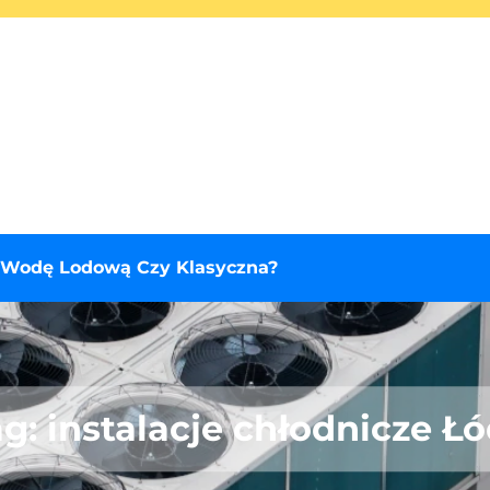
 Wodę Lodową Czy Klasyczna?
ag:
instalacje chłodnicze Ł