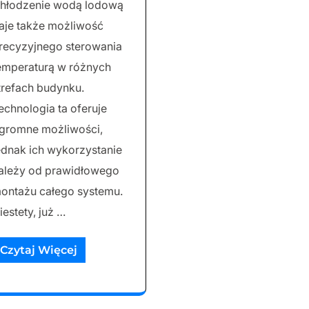
hłodzenie wodą lodową
aje także możliwość
recyzyjnego sterowania
emperaturą w różnych
trefach budynku.
echnologia ta oferuje
gromne możliwości,
ednak ich wykorzystanie
ależy od prawidłowego
ontażu całego systemu.
iestety, już …
Czytaj Więcej