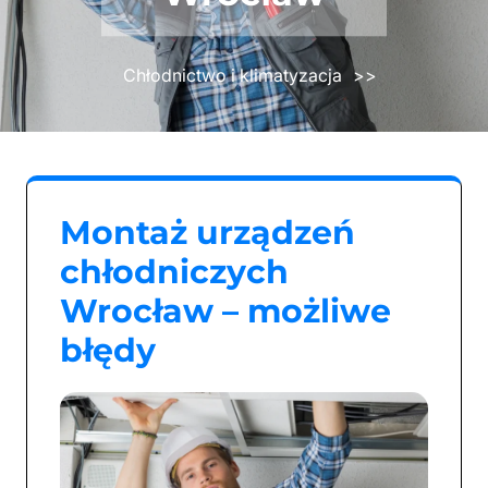
Chłodnictwo i klimatyzacja
>>
Montaż urządzeń
chłodniczych
Wrocław – możliwe
błędy