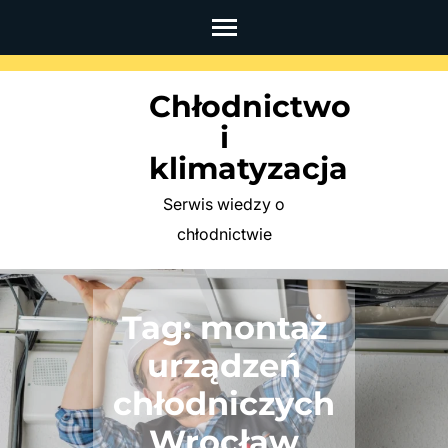
Skip
to
content
Chłodnictwo
(Press
i
Enter)
klimatyzacja
Serwis wiedzy o
chłodnictwie
Tag:
montaż
urządzeń
chłodniczych
Wrocław